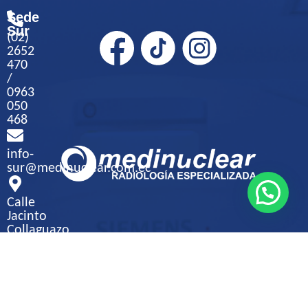
Sede
Sur
(02)
2652
470
/
0963
050
468
info-
sur@medinuclear.com.ec
Calle
Jacinto
Collaguazo
S9-
271
y
Jambeli,
Sector