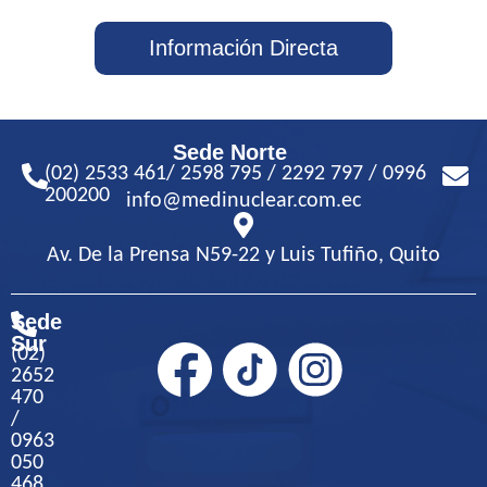
Información Directa
Sede Norte
(02) 2533 461/ 2598 795 / 2292 797 / 0996
200200
info@medinuclear.com.ec
Av. De la Prensa N59-22 y Luis Tufiño, Quito
Sede
Sur
(02)
2652
470
/
0963
050
468