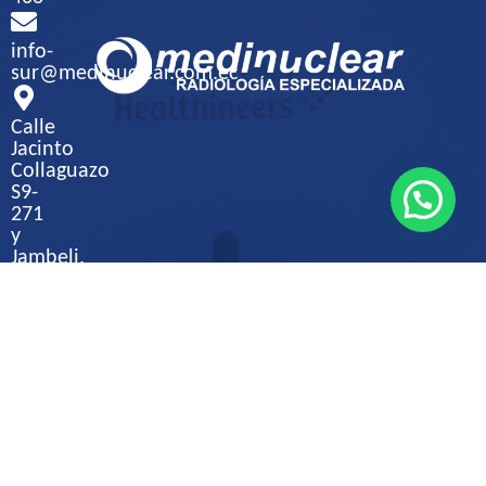
info-
sur@medinuclear.com.ec
Calle
Jacinto
Collaguazo
S9-
271
y
Jambeli,
Sector
La
Magdalena
© 2020 Medinuclear.
Todos los derechos reservados