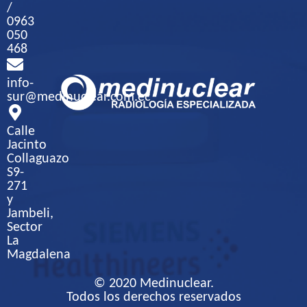
/
0963
050
468
info-
sur@medinuclear.com.ec
Calle
Jacinto
Collaguazo
S9-
271
y
Jambeli,
Sector
La
Magdalena
© 2020 Medinuclear.
Todos los derechos reservados