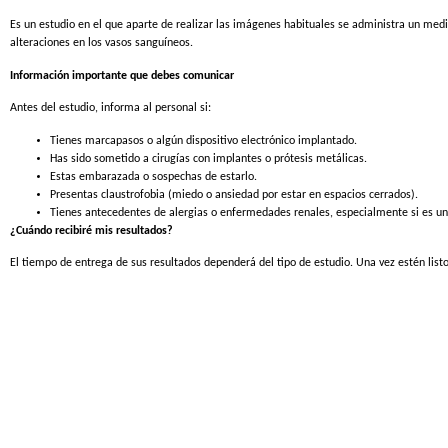
Es un estudio en el que aparte de realizar las imágenes habituales se administra un med
alteraciones en los vasos sanguíneos.
Información importante que debes comunicar
Antes del estudio, informa al personal si:
Tienes marcapasos o algún dispositivo electrónico implantado.
Has sido sometido a cirugías con implantes o prótesis metálicas.
Estas embarazada o sospechas de estarlo.
Presentas claustrofobia (miedo o ansiedad por estar en espacios cerrados).
Tienes antecedentes de alergias o enfermedades renales, especialmente si es u
¿Cuándo recibiré mis resultados?
El tiempo de entrega de sus resultados dependerá del tipo de estudio. Una vez estén listo