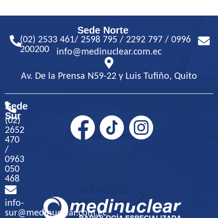
Sede Norte
(02) 2533 461/ 2598 795 / 2292 797 / 0996
200200
info@medinuclear.com.ec
Av. De la Prensa N59-22 y Luis Tufiño, Quito
Sede
Sur
(02)
2652
470
/
0963
050
468
info-
sur@medinuclear.com.ec